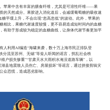
。苹果中含有丰富的膳食纤维，尤其是可溶性纤维——果
质的天然成分。果胶进入消化道后，会减缓葡萄糖的吸收速
血糖平缓上升，不会出现“忽高忽低”的波动。此外，苹果的
糖相比，果糖代谢速度较慢，更不容易造成短时间内的血糖
，有助于形成较为稳定的血糖曲线，让身体代谢节奏更加平
有人利用AI编造“海啸来袭，数十万上海市民正排队登
高铁分流至苏州、无锡”等耸人听闻的谣言，扰乱社会秩
养殖户损失惨重”“甘肃天水大雨积水淹没道路车辆”，以
双湖县地震致人员伤亡、房屋损坏”等谣言，通过拼接剪辑灾
公众恐慌，造成恶劣影响。