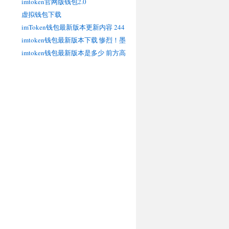
imtoken官网版钱包2.0
虚拟钱包下载
imToken钱包最新版本更新内容 244
期大鹏福彩3D预测奖号：号码频次
imtoken钱包最新版本下载 惨烈！墨
分析
西哥一双层客车抢行遭火车拦腰撞
imtoken钱包最新版本是多少 前方高
断，至少1
萌！峨眉山小熊猫出没