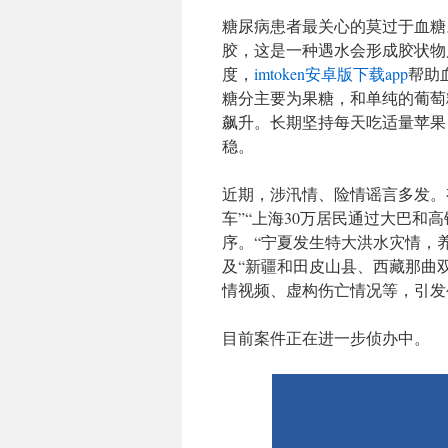
糖尿病患者最关心的莫过于血糖
胶，这是一种遇水会形成胶状物
度，
imtoken安卓版下载app
帮助
糖分主要为果糖，和单纯的葡萄
飙升。长期坚持每天吃适量苹果
稳。
近期，涉汛情、险情谣言多发。
车”“上海30万居民通过大巴和
序。“宁夏发生特大洪水灾情，
及“新疆和田皮山县、西藏那曲
情视频、虚构伤亡情况等，引发
目前案件正在进一步侦办中。