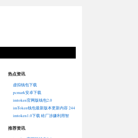
热点资讯
虚拟钱包下载
pcmark安卓下载
imtoken官网版钱包2.0
imToken钱包最新版本更新内容 244
期大鹏福彩3D预测奖号：号码频次
imtoken1.0下载 砖厂涉嫌利用智
分析
障、残障人员非法务工，两地警方
推荐资讯
相继通报：