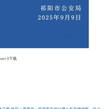
n1.0下载
最新版本下载 惨烈！墨西哥一双层客车抢行遭火车拦腰撞断，至少